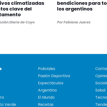
ivos climatizadas
bendiciones para t
tos clave del
los argentinos
tamento
ción Diario de Cuyo
Por
Fabiana Juarez
s
Policiales
Cartas
Pasión Deportiva
Opini
Espectáculos
Social
Argentina
Salud
ro
El Mundo
Tecno
to Verde
Recetas
Tende