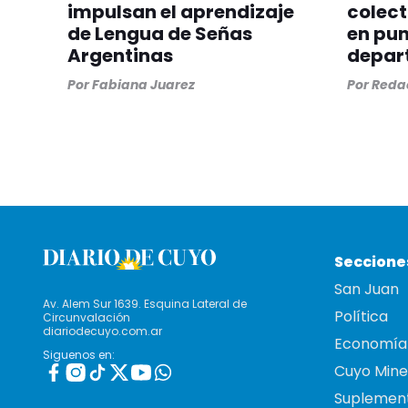
impulsan el aprendizaje
colect
de Lengua de Señas
en pun
Argentinas
depar
Por
Fabiana Juarez
Por
Redac
Seccione
San Juan
Av. Alem Sur 1639. Esquina Lateral de
Política
Circunvalación
diariodecuyo.com.ar
Economía
Siguenos en:
Cuyo Mine
Suplemen