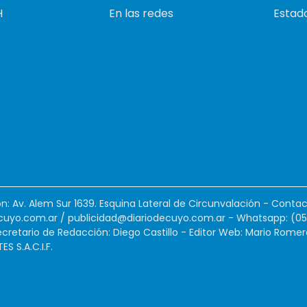
H
En las redes
Estado
ión: Av. Alem Sur 1639. Esquina Lateral de Circunvalación - Contac
cuyo.com.ar
/
publicidad@diariodecuyo.com.ar
-
Whatsapp: (0
cretario de Redacción: Diego Castillo - Editor Web: Mario Romer
 S.A.C.I.F.