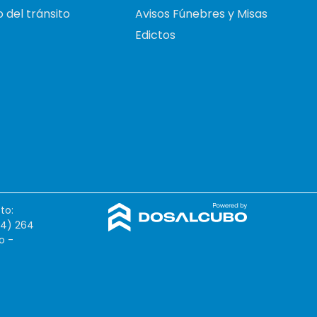
 del tránsito
Avisos Fúnebres y Misas
Edictos
to:
54) 264
o -