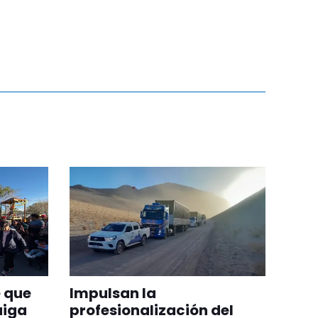
 que
Impulsan la
aiga
profesionalización del