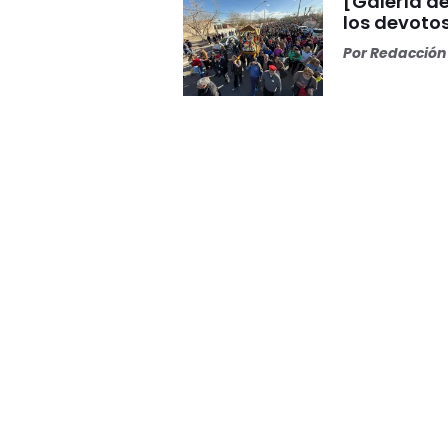
[Galería de
los devoto
Por
Redacción 