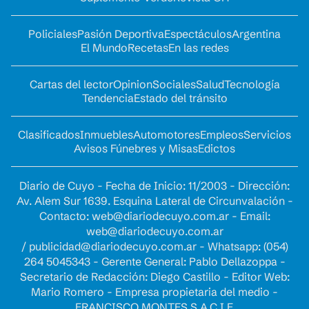
Policiales
Pasión Deportiva
Espectáculos
Argentina
El Mundo
Recetas
En las redes
Cartas del lector
Opinion
Sociales
Salud
Tecnología
Tendencia
Estado del tránsito
Clasificados
Inmuebles
Automotores
Empleos
Servicios
Avisos Fúnebres y Misas
Edictos
Diario de Cuyo - Fecha de Inicio: 11/2003 - Dirección:
Av. Alem Sur 1639. Esquina Lateral de Circunvalación -
Contacto:
web@diariodecuyo.com.ar
- Email:
web@diariodecuyo.com.ar
/
publicidad@diariodecuyo.com.ar
-
Whatsapp: (054)
264 5045343 - Gerente General: Pablo Dellazoppa -
Secretario de Redacción: Diego Castillo - Editor Web:
Mario Romero - Empresa propietaria del medio -
FRANCISCO MONTES S.A.C.I.F.