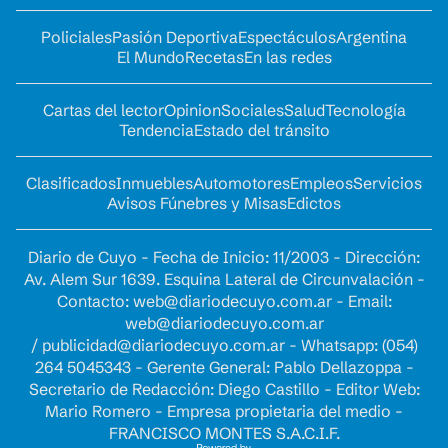
Policiales
Pasión Deportiva
Espectáculos
Argentina
El Mundo
Recetas
En las redes
Cartas del lector
Opinion
Sociales
Salud
Tecnología
Tendencia
Estado del tránsito
Clasificados
Inmuebles
Automotores
Empleos
Servicios
Avisos Fúnebres y Misas
Edictos
Diario de Cuyo - Fecha de Inicio: 11/2003 - Dirección:
Av. Alem Sur 1639. Esquina Lateral de Circunvalación -
Contacto:
web@diariodecuyo.com.ar
- Email:
web@diariodecuyo.com.ar
/
publicidad@diariodecuyo.com.ar
-
Whatsapp: (054)
264 5045343 - Gerente General: Pablo Dellazoppa -
Secretario de Redacción: Diego Castillo - Editor Web:
Mario Romero - Empresa propietaria del medio -
FRANCISCO MONTES S.A.C.I.F.