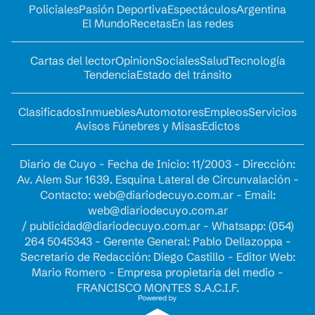
Policiales
Pasión Deportiva
Espectáculos
Argentina
El Mundo
Recetas
En las redes
Cartas del lector
Opinion
Sociales
Salud
Tecnología
Tendencia
Estado del tránsito
Clasificados
Inmuebles
Automotores
Empleos
Servicios
Avisos Fúnebres y Misas
Edictos
Diario de Cuyo - Fecha de Inicio: 11/2003 - Dirección:
Av. Alem Sur 1639. Esquina Lateral de Circunvalación -
Contacto:
web@diariodecuyo.com.ar
- Email:
web@diariodecuyo.com.ar
/
publicidad@diariodecuyo.com.ar
-
Whatsapp: (054)
264 5045343 - Gerente General: Pablo Dellazoppa -
Secretario de Redacción: Diego Castillo - Editor Web:
Mario Romero - Empresa propietaria del medio -
FRANCISCO MONTES S.A.C.I.F.