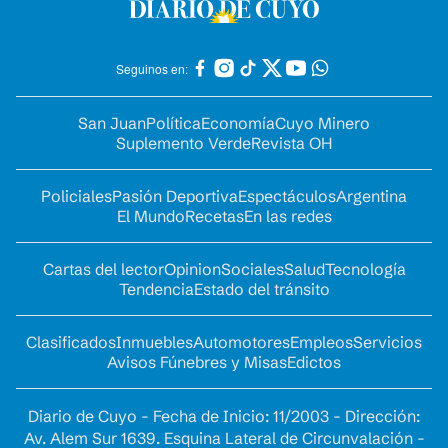
Seguinos en:
San Juan
Política
Economía
Cuyo Minero
Suplemento Verde
Revista OH
Policiales
Pasión Deportiva
Espectáculos
Argentina
El Mundo
Recetas
En las redes
Cartas del lector
Opinion
Sociales
Salud
Tecnología
Tendencia
Estado del tránsito
Clasificados
Inmuebles
Automotores
Empleos
Servicios
Avisos Fúnebres y Misas
Edictos
Diario de Cuyo - Fecha de Inicio: 11/2003 - Dirección:
Av. Alem Sur 1639. Esquina Lateral de Circunvalación -