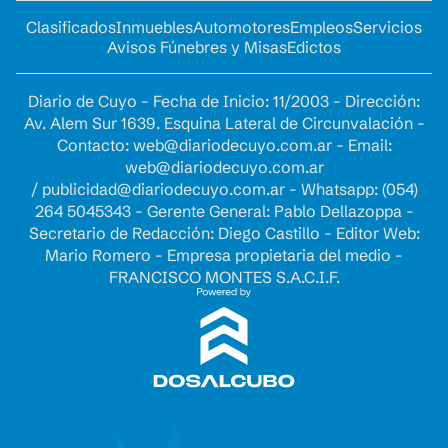
Clasificados
Inmuebles
Automotores
Empleos
Servicios
Avisos Fúnebres y Misas
Edictos
Diario de Cuyo - Fecha de Inicio: 11/2003 - Dirección:
Av. Alem Sur 1639. Esquina Lateral de Circunvalación -
Contacto:
web@diariodecuyo.com.ar
- Email:
web@diariodecuyo.com.ar
/
publicidad@diariodecuyo.com.ar
-
Whatsapp: (054)
264 5045343 - Gerente General: Pablo Dellazoppa -
Secretario de Redacción: Diego Castillo - Editor Web:
Mario Romero - Empresa propietaria del medio -
FRANCISCO MONTES S.A.C.I.F.