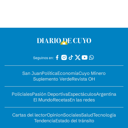
Seguinos en:
San Juan
Política
Economía
Cuyo Minero
Suplemento Verde
Revista OH
Policiales
Pasión Deportiva
Espectáculos
Argentina
El Mundo
Recetas
En las redes
Cartas del lector
Opinion
Sociales
Salud
Tecnología
Tendencia
Estado del tránsito