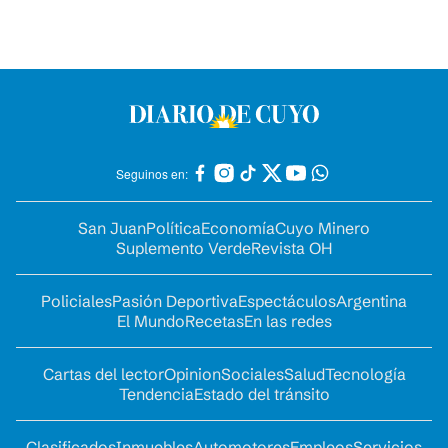
Seguinos en:
San Juan
Política
Economía
Cuyo Minero
Suplemento Verde
Revista OH
Policiales
Pasión Deportiva
Espectáculos
Argentina
El Mundo
Recetas
En las redes
Cartas del lector
Opinion
Sociales
Salud
Tecnología
Tendencia
Estado del tránsito
Clasificados
Inmuebles
Automotores
Empleos
Servicios