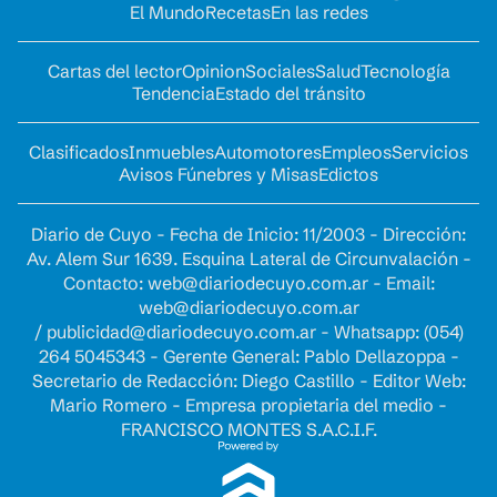
El Mundo
Recetas
En las redes
Cartas del lector
Opinion
Sociales
Salud
Tecnología
Tendencia
Estado del tránsito
Clasificados
Inmuebles
Automotores
Empleos
Servicios
Avisos Fúnebres y Misas
Edictos
Diario de Cuyo - Fecha de Inicio: 11/2003 - Dirección:
Av. Alem Sur 1639. Esquina Lateral de Circunvalación -
Contacto:
web@diariodecuyo.com.ar
- Email:
web@diariodecuyo.com.ar
/
publicidad@diariodecuyo.com.ar
-
Whatsapp: (054)
264 5045343 - Gerente General: Pablo Dellazoppa -
Secretario de Redacción: Diego Castillo - Editor Web:
Mario Romero - Empresa propietaria del medio -
FRANCISCO MONTES S.A.C.I.F.