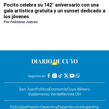
Pocito celebra su 142° aniversario con una
gala artística gratuita y un sunset dedicado a
los jóvenes
Por
Fabiana Juarez
Seguinos en:
San Juan
Política
Economía
Cuyo Minero
Suplemento Verde
Revista OH
Policiales
Pasión Deportiva
Espectáculos
Argentina