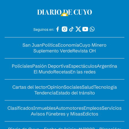
Seguinos en:
San Juan
Política
Economía
Cuyo Minero
Suplemento Verde
Revista OH
Policiales
Pasión Deportiva
Espectáculos
Argentina
El Mundo
Recetas
En las redes
Cartas del lector
Opinion
Sociales
Salud
Tecnología
Tendencia
Estado del tránsito
Clasificados
Inmuebles
Automotores
Empleos
Servicios
Avisos Fúnebres y Misas
Edictos