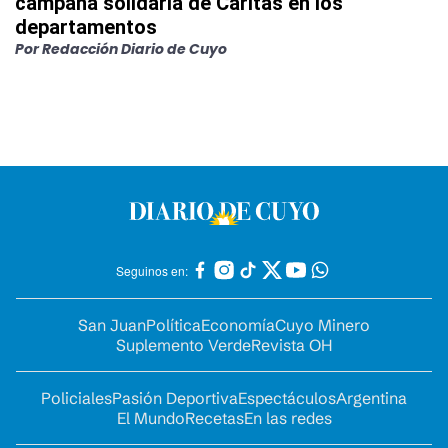
campaña solidaria de Cáritas en los
departamentos
Por
Redacción Diario de Cuyo
Seguinos en:
San Juan
Política
Economía
Cuyo Minero
Suplemento Verde
Revista OH
Policiales
Pasión Deportiva
Espectáculos
Argentina
El Mundo
Recetas
En las redes