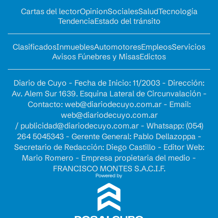
Cartas del lector
Opinion
Sociales
Salud
Tecnología
Tendencia
Estado del tránsito
Clasificados
Inmuebles
Automotores
Empleos
Servicios
Avisos Fúnebres y Misas
Edictos
Diario de Cuyo - Fecha de Inicio: 11/2003 - Dirección:
Av. Alem Sur 1639. Esquina Lateral de Circunvalación -
Contacto:
web@diariodecuyo.com.ar
- Email:
web@diariodecuyo.com.ar
/
publicidad@diariodecuyo.com.ar
-
Whatsapp: (054)
264 5045343 - Gerente General: Pablo Dellazoppa -
Secretario de Redacción: Diego Castillo - Editor Web:
Mario Romero - Empresa propietaria del medio -
FRANCISCO MONTES S.A.C.I.F.