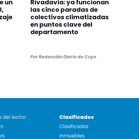
de un
Rivadavia: ya funcionan
l,
las cinco paradas de
zaje
colectivos climatizadas
en puntos clave del
departamento
Por
Redacción Diario de Cuyo
 del lector
Clasificados
on
Clasificados
es
Inmuebles