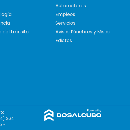
Automotores
logía
Empleos
ncia
Servicios
 del tránsito
Avisos Fúnebres y Misas
Edictos
to:
54) 264
o -