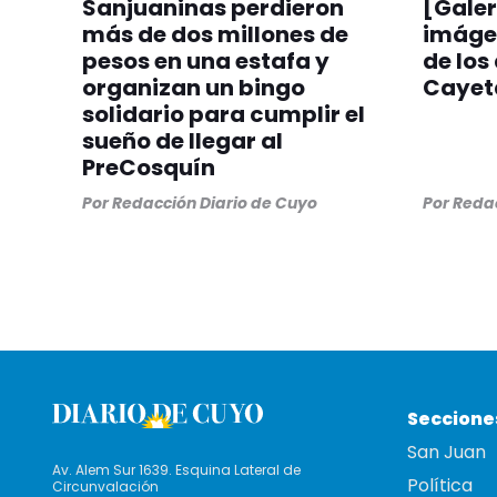
Sanjuaninas perdieron
[Galer
más de dos millones de
imágen
pesos en una estafa y
de los
organizan un bingo
Cayeta
solidario para cumplir el
sueño de llegar al
PreCosquín
Por
Redacción Diario de Cuyo
Por
Redac
Seccione
San Juan
Av. Alem Sur 1639. Esquina Lateral de
Política
Circunvalación