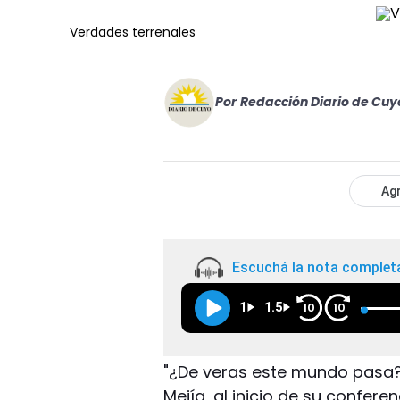
Verdades terrenales
Por
Redacción Diario de Cuy
Agr
Escuchá la nota complet
1
1.5
10
10
"¿De veras este mundo pasa?"
Mejía, al inicio de su confer