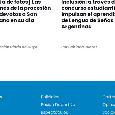
ía de fotos] Las
Inclusión: a través 
es de la procesión
concurso estudianti
 devotos a San
impulsan el aprendi
no en su día
de Lengua de Señas
Argentinas
ción Diario de Cuyo
Por
Fabiana Juarez
s
Policiales
Cartas
Pasión Deportiva
Opini
Espectáculos
Social