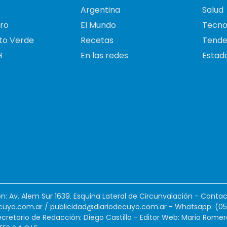
Argentina
Salud
ro
El Mundo
Tecno
to Verde
Recetas
Tende
H
En las redes
Estado
ión: Av. Alem Sur 1639. Esquina Lateral de Circunvalación - Contac
cuyo.com.ar
/
publicidad@diariodecuyo.com.ar
-
Whatsapp: (0
cretario de Redacción: Diego Castillo - Editor Web: Mario Romer