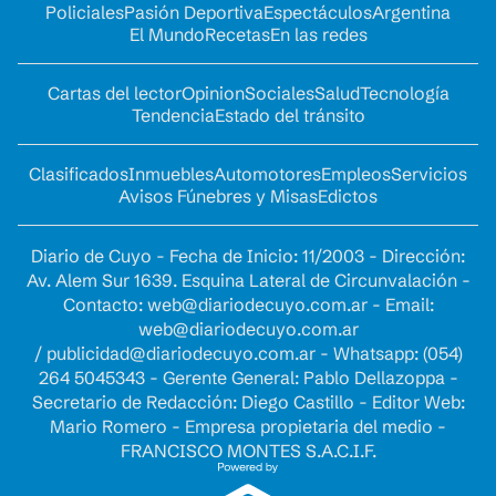
Policiales
Pasión Deportiva
Espectáculos
Argentina
El Mundo
Recetas
En las redes
Cartas del lector
Opinion
Sociales
Salud
Tecnología
Tendencia
Estado del tránsito
Clasificados
Inmuebles
Automotores
Empleos
Servicios
Avisos Fúnebres y Misas
Edictos
Diario de Cuyo - Fecha de Inicio: 11/2003 - Dirección:
Av. Alem Sur 1639. Esquina Lateral de Circunvalación -
Contacto:
web@diariodecuyo.com.ar
- Email:
web@diariodecuyo.com.ar
/
publicidad@diariodecuyo.com.ar
-
Whatsapp: (054)
264 5045343 - Gerente General: Pablo Dellazoppa -
Secretario de Redacción: Diego Castillo - Editor Web:
Mario Romero - Empresa propietaria del medio -
FRANCISCO MONTES S.A.C.I.F.