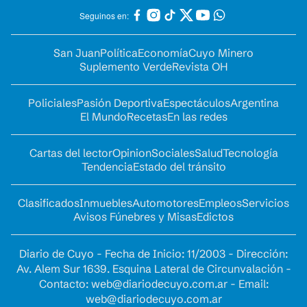
Seguinos en:
San Juan
Política
Economía
Cuyo Minero
Suplemento Verde
Revista OH
Policiales
Pasión Deportiva
Espectáculos
Argentina
El Mundo
Recetas
En las redes
Cartas del lector
Opinion
Sociales
Salud
Tecnología
Tendencia
Estado del tránsito
Clasificados
Inmuebles
Automotores
Empleos
Servicios
Avisos Fúnebres y Misas
Edictos
Diario de Cuyo - Fecha de Inicio: 11/2003 - Dirección:
Av. Alem Sur 1639. Esquina Lateral de Circunvalación -
Contacto:
web@diariodecuyo.com.ar
- Email:
web@diariodecuyo.com.ar