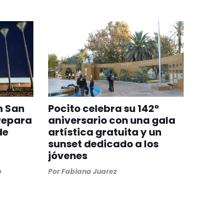
n San
Pocito celebra su 142°
repara
aniversario con una gala
de
artística gratuita y un
sunset dedicado a los
jóvenes
o
Por
Fabiana Juarez