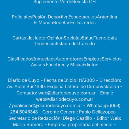
Suplemento Verde
Revista OH
Policiales
Pasión Deportiva
Espectáculos
Argentina
El Mundo
Recetas
En las redes
Cartas del lector
Opinion
Sociales
Salud
Tecnología
Tendencia
Estado del tránsito
Clasificados
Inmuebles
Automotores
Empleos
Servicios
Avisos Fúnebres y Misas
Edictos
Diario de Cuyo - Fecha de Inicio: 11/2003 - Dirección:
Av. Alem Sur 1639. Esquina Lateral de Circunvalación -
Contacto:
web@diariodecuyo.com.ar
- Email:
web@diariodecuyo.com.ar
/
publicidad@diariodecuyo.com.ar
-
Whatsapp: (054)
264 5045343 - Gerente General: Pablo Dellazoppa -
Secretario de Redacción: Diego Castillo - Editor Web:
Mario Romero - Empresa propietaria del medio -