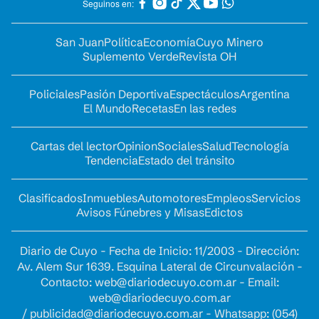
Seguinos en:
San Juan
Política
Economía
Cuyo Minero
Suplemento Verde
Revista OH
Policiales
Pasión Deportiva
Espectáculos
Argentina
El Mundo
Recetas
En las redes
Cartas del lector
Opinion
Sociales
Salud
Tecnología
Tendencia
Estado del tránsito
Clasificados
Inmuebles
Automotores
Empleos
Servicios
Avisos Fúnebres y Misas
Edictos
Diario de Cuyo - Fecha de Inicio: 11/2003 - Dirección:
Av. Alem Sur 1639. Esquina Lateral de Circunvalación -
Contacto:
web@diariodecuyo.com.ar
- Email:
web@diariodecuyo.com.ar
/
publicidad@diariodecuyo.com.ar
-
Whatsapp: (054)