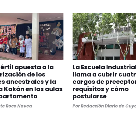
Fértil apuesta a la
La Escuela Industria
rización de los
llama a cubrir cuat
s ancestrales y la
cargos de preceptor
 Kakán en las aulas
requisitos y cómo
epartamento
postularse
ste Roco Navea
Por
Redacción Diario de Cuy