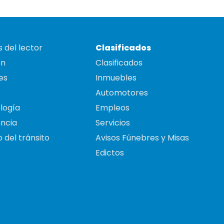
 del lector
Clasificados
on
Clasificados
es
Inmuebles
Automotores
logía
Empleos
ncia
Servicios
 del tránsito
Avisos Fúnebres y Misas
Edictos