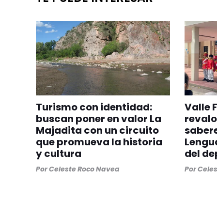
Turismo con identidad:
Valle 
buscan poner en valor La
revalo
Majadita con un circuito
sabere
que promueva la historia
Lengua
y cultura
del d
Por
Celeste Roco Navea
Por
Cele