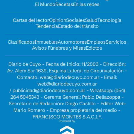
El Mundo
Recetas
En las redes
Cartas del lector
Opinion
Sociales
Salud
Tecnología
Tendencia
Estado del tránsito
Clasificados
Inmuebles
Automotores
Empleos
Servicios
Avisos Fúnebres y Misas
Edictos
Diario de Cuyo - Fecha de Inicio: 11/2003 - Dirección:
Av. Alem Sur 1639. Esquina Lateral de Circunvalación -
Contacto:
web@diariodecuyo.com.ar
- Email:
web@diariodecuyo.com.ar
/
publicidad@diariodecuyo.com.ar
-
Whatsapp: (054)
264 5045343 - Gerente General: Pablo Dellazoppa -
Secretario de Redacción: Diego Castillo - Editor Web:
Mario Romero - Empresa propietaria del medio -
FRANCISCO MONTES S.A.C.I.F.