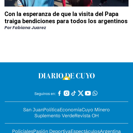
Con la esperanza de que la visita del Papa
traiga bendiciones para todos los argentinos
Por
Fabiana Juarez
Seguinos en:
San Juan
Política
Economía
Cuyo Minero
Suplemento Verde
Revista OH
Policiales
Pasión Deportiva
Espectáculos
Argentina