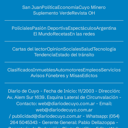
San Juan
Política
Economía
Cuyo Minero
Suplemento Verde
Revista OH
Policiales
Pasión Deportiva
Espectáculos
Argentina
El Mundo
Recetas
En las redes
Cartas del lector
Opinion
Sociales
Salud
Tecnología
Tendencia
Estado del tránsito
Clasificados
Inmuebles
Automotores
Empleos
Servicios
Avisos Fúnebres y Misas
Edictos
Diario de Cuyo - Fecha de Inicio: 11/2003 - Dirección:
Av. Alem Sur 1639. Esquina Lateral de Circunvalación -
Contacto:
web@diariodecuyo.com.ar
- Email:
web@diariodecuyo.com.ar
/
publicidad@diariodecuyo.com.ar
-
Whatsapp: (054)
264 5045343 - Gerente General: Pablo Dellazoppa -