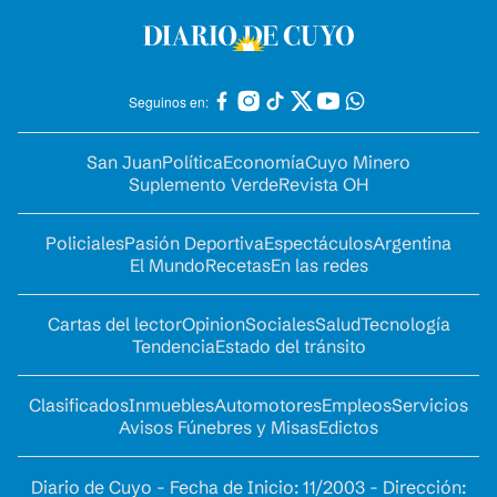
Seguinos en:
San Juan
Política
Economía
Cuyo Minero
Suplemento Verde
Revista OH
Policiales
Pasión Deportiva
Espectáculos
Argentina
El Mundo
Recetas
En las redes
Cartas del lector
Opinion
Sociales
Salud
Tecnología
Tendencia
Estado del tránsito
Clasificados
Inmuebles
Automotores
Empleos
Servicios
Avisos Fúnebres y Misas
Edictos
Diario de Cuyo - Fecha de Inicio: 11/2003 - Dirección: