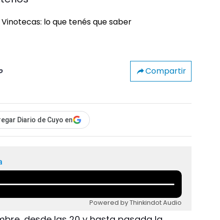
Compartir
o
egar Diario de Cuyo en
a
Powered by Thinkindot Audio
embre, desde las 20 y hasta pasada la