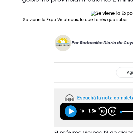
Se viene la Expo Vinotecas: lo que tenés que saber
Por
Redacción Diario de Cuy
Agr
Escuchá la nota complet
1
1.5
10
10
El próximo viernes 13 de dici