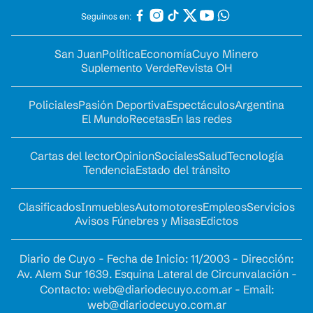
Seguinos en:
San Juan
Política
Economía
Cuyo Minero
Suplemento Verde
Revista OH
Policiales
Pasión Deportiva
Espectáculos
Argentina
El Mundo
Recetas
En las redes
Cartas del lector
Opinion
Sociales
Salud
Tecnología
Tendencia
Estado del tránsito
Clasificados
Inmuebles
Automotores
Empleos
Servicios
Avisos Fúnebres y Misas
Edictos
Diario de Cuyo - Fecha de Inicio: 11/2003 - Dirección:
Av. Alem Sur 1639. Esquina Lateral de Circunvalación -
Contacto:
web@diariodecuyo.com.ar
- Email:
web@diariodecuyo.com.ar