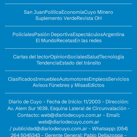
San Juan
Política
Economía
Cuyo Minero
Suplemento Verde
Revista OH
Policiales
Pasión Deportiva
Espectáculos
Argentina
El Mundo
Recetas
En las redes
Cartas del lector
Opinion
Sociales
Salud
Tecnología
Tendencia
Estado del tránsito
Clasificados
Inmuebles
Automotores
Empleos
Servicios
Avisos Fúnebres y Misas
Edictos
Diario de Cuyo - Fecha de Inicio: 11/2003 - Dirección:
Av. Alem Sur 1639. Esquina Lateral de Circunvalación -
Contacto:
web@diariodecuyo.com.ar
- Email:
web@diariodecuyo.com.ar
/
publicidad@diariodecuyo.com.ar
-
Whatsapp: (054)
264 5045343 - Gerente General: Pablo Dellazoppa -