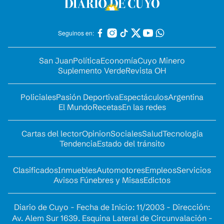
Seguinos en:
San Juan
Política
Economía
Cuyo Minero
Suplemento Verde
Revista OH
Policiales
Pasión Deportiva
Espectáculos
Argentina
El Mundo
Recetas
En las redes
Cartas del lector
Opinion
Sociales
Salud
Tecnología
Tendencia
Estado del tránsito
Clasificados
Inmuebles
Automotores
Empleos
Servicios
Avisos Fúnebres y Misas
Edictos
Diario de Cuyo - Fecha de Inicio: 11/2003 - Dirección:
Av. Alem Sur 1639. Esquina Lateral de Circunvalación -