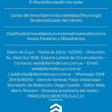
El Mundo
Recetas
En las redes
Cartas del lector
Opinion
Sociales
Salud
Tecnología
Tendencia
Estado del tránsito
Clasificados
Inmuebles
Automotores
Empleos
Servicios
Avisos Fúnebres y Misas
Edictos
Diario de Cuyo - Fecha de Inicio: 11/2003 - Dirección:
Av. Alem Sur 1639. Esquina Lateral de Circunvalación -
Contacto:
web@diariodecuyo.com.ar
- Email:
web@diariodecuyo.com.ar
/
publicidad@diariodecuyo.com.ar
-
Whatsapp: (054)
264 5045343 - Gerente General: Pablo Dellazoppa -
Secretario de Redacción: Diego Castillo - Editor Web:
Mario Romero - Empresa propietaria del medio -
FRANCISCO MONTES S.A.C.I.F.