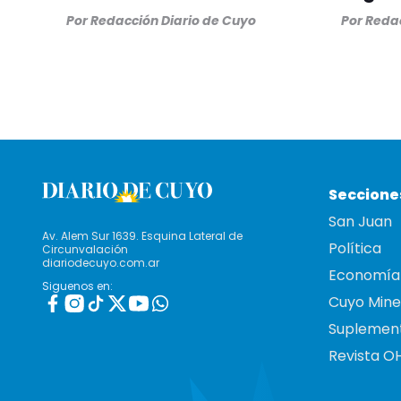
Por
Redacción Diario de Cuyo
Por
Redac
Seccione
San Juan
Av. Alem Sur 1639. Esquina Lateral de
Política
Circunvalación
diariodecuyo.com.ar
Economía
Siguenos en:
Cuyo Mine
Suplemen
Revista O