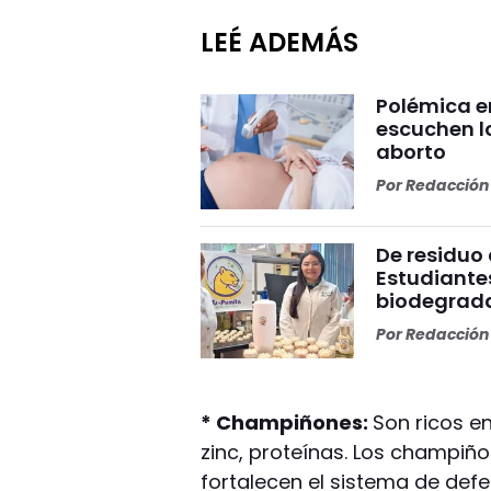
LEÉ ADEMÁS
Polémica e
escuchen lo
aborto
Por
Redacción 
De residuo
Estudiante
biodegrad
Por
Redacción 
* Champiñones:
Son ricos en
zinc, proteínas. Los champiñ
fortalecen el sistema de def