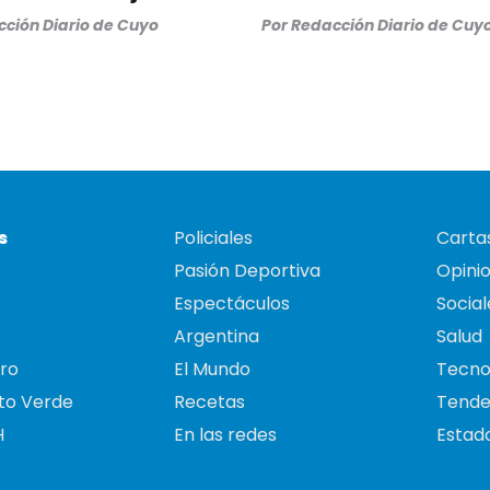
ción Diario de Cuyo
Por
Redacción Diario de Cuy
s
Policiales
Cartas
Pasión Deportiva
Opini
Espectáculos
Social
Argentina
Salud
ro
El Mundo
Tecno
to Verde
Recetas
Tende
H
En las redes
Estado