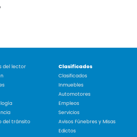
o
 del lector
Clasificados
on
Clasificados
es
Inmuebles
Automotores
logía
Empleos
ncia
Servicios
 del tránsito
Avisos Fúnebres y Misas
Edictos