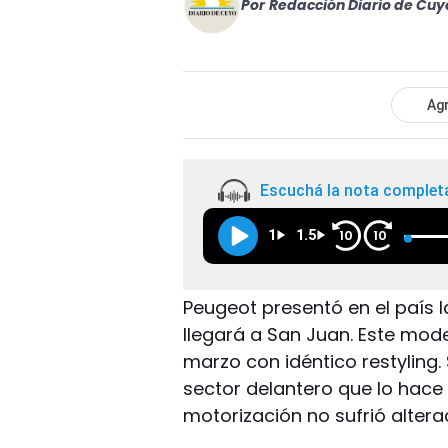
Por
Redacción Diario de Cuy
Agr
Escuchá la nota complet
1
1.5
10
10
Peugeot presentó en el país 
llegará a San Juan. Este mod
marzo con idéntico restyling
sector delantero que lo hace
motorización no sufrió altera