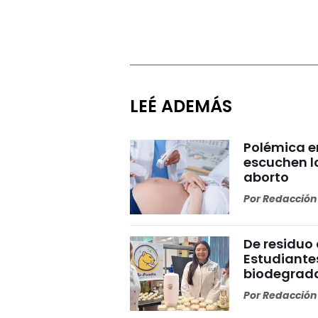
LEÉ ADEMÁS
Polémica e
escuchen lo
aborto
Por
Redacción 
De residuo
Estudiante
biodegrad
Por
Redacción 