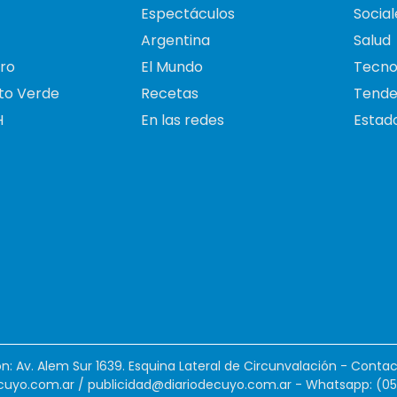
Espectáculos
Social
Argentina
Salud
ro
El Mundo
Tecno
to Verde
Recetas
Tende
H
En las redes
Estado
ión: Av. Alem Sur 1639. Esquina Lateral de Circunvalación - Contac
cuyo.com.ar
/
publicidad@diariodecuyo.com.ar
-
Whatsapp: (0