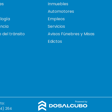
es
Inmuebles
Automotores
logía
Empleos
ncia
Servicios
 del tránsito
Avisos Fúnebres y Misas
Edictos
to:
54) 264