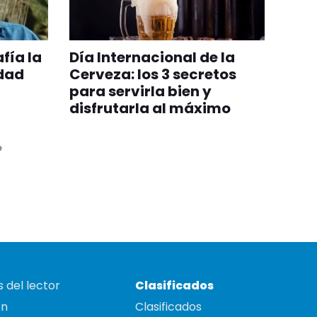
fía la
Día Internacional de la
idad
Cerveza: los 3 secretos
para servirla bien y
disfrutarla al máximo
o
 del lector
Clasificados
on
Clasificados