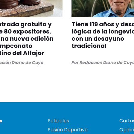
trada gratuita y
Tiene 119 años y desa
 80 expositores,
lógica de la longev
una nueva edición
con un desayuno
ampeonato
tradicional
ino del Alfajor
ción Diario de Cuyo
Por
Redacción Diario de Cuy
s
Policiales
Cartas
Pasión Deportiva
Opini