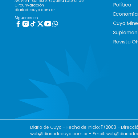
Av. Alem Sur 1639. Esquina Lateral de
Política
Circunvalación
diariodecuyo.com.ar
Economía
Siguenos en:
Cuyo Mine
Suplemen
Revista O
Diario de Cuyo - Fecha de Inicio: 11/2003 - Direcc
web@diariodecuyo.com.ar
- Email:
web@diariode