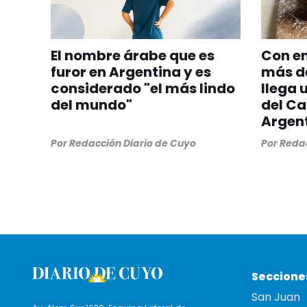
El nombre árabe que es
Con en
furor en Argentina y es
más de
considerado "el más lindo
llega 
del mundo"
del C
Argent
Por
Redacción Diario de Cuyo
Por
Redac
Seccione
San Juan