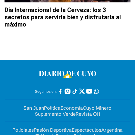
Día Internacional de la Cerveza: los 3
secretos para servirla bien y disfrutarla al
máximo
Seguinos en:
San Juan
Política
Economía
Cuyo Minero
Suplemento Verde
Revista OH
Policiales
Pasión Deportiva
Espectáculos
Argentina