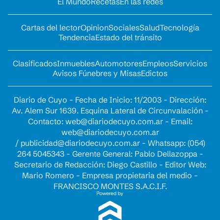
El Mundo
Recetas
En las redes
Cartas del lector
Opinion
Sociales
Salud
Tecnología
Tendencia
Estado del tránsito
Clasificados
Inmuebles
Automotores
Empleos
Servicios
Avisos Fúnebres y Misas
Edictos
Diario de Cuyo - Fecha de Inicio: 11/2003 - Dirección:
Av. Alem Sur 1639. Esquina Lateral de Circunvalación -
Contacto:
web@diariodecuyo.com.ar
- Email:
web@diariodecuyo.com.ar
/
publicidad@diariodecuyo.com.ar
-
Whatsapp: (054)
264 5045343 - Gerente General: Pablo Dellazoppa -
Secretario de Redacción: Diego Castillo - Editor Web:
Mario Romero - Empresa propietaria del medio -
FRANCISCO MONTES S.A.C.I.F.