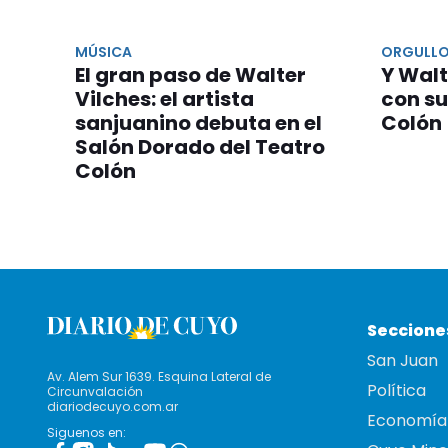
MÚSICA
ORGULLO
El gran paso de Walter
Y Walt
Vilches: el artista
con su
sanjuanino debuta en el
Colón
Salón Dorado del Teatro
Colón
Seccione
San Juan
Av. Alem Sur 1639. Esquina Lateral de
Política
Circunvalación
diariodecuyo.com.ar
Economía
Siguenos en: