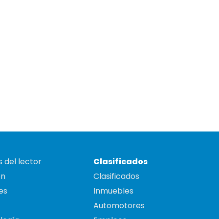
 del lector
Clasificados
on
Clasificados
es
Inmuebles
Automotores