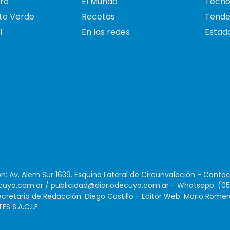
ro
El Mundo
Tecno
to Verde
Recetas
Tende
H
En las redes
Estado
ión: Av. Alem Sur 1639. Esquina Lateral de Circunvalación - Contac
cuyo.com.ar
/
publicidad@diariodecuyo.com.ar
-
Whatsapp: (0
cretario de Redacción: Diego Castillo - Editor Web: Mario Romer
 S.A.C.I.F.