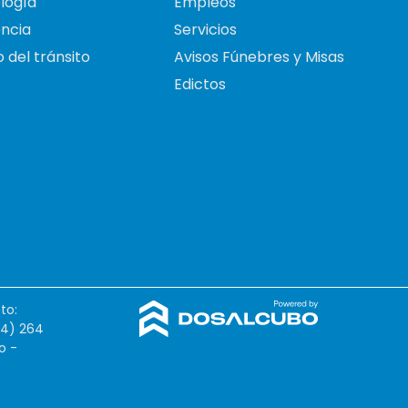
logía
Empleos
ncia
Servicios
 del tránsito
Avisos Fúnebres y Misas
Edictos
to:
54) 264
o -