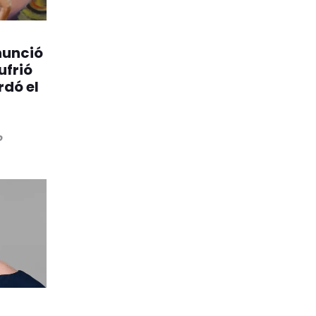
nunció
ufrió
rdó el
o