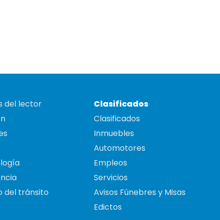
 del lector
Clasificados
on
Clasificados
es
Inmuebles
Automotores
logía
Empleos
ncia
Servicios
 del tránsito
Avisos Fúnebres y Misas
Edictos