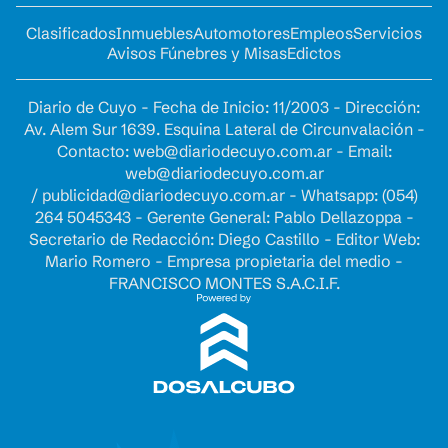
Clasificados
Inmuebles
Automotores
Empleos
Servicios
Avisos Fúnebres y Misas
Edictos
Diario de Cuyo - Fecha de Inicio: 11/2003 - Dirección:
Av. Alem Sur 1639. Esquina Lateral de Circunvalación -
Contacto:
web@diariodecuyo.com.ar
- Email:
web@diariodecuyo.com.ar
/
publicidad@diariodecuyo.com.ar
-
Whatsapp: (054)
264 5045343 - Gerente General: Pablo Dellazoppa -
Secretario de Redacción: Diego Castillo - Editor Web:
Mario Romero - Empresa propietaria del medio -
FRANCISCO MONTES S.A.C.I.F.