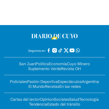
Seguinos en:
San Juan
Política
Economía
Cuyo Minero
Suplemento Verde
Revista OH
Policiales
Pasión Deportiva
Espectáculos
Argentina
El Mundo
Recetas
En las redes
Cartas del lector
Opinion
Sociales
Salud
Tecnología
Tendencia
Estado del tránsito