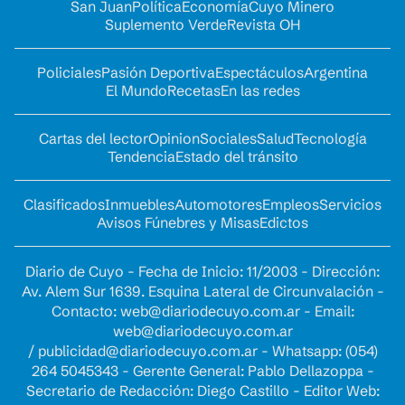
San Juan
Política
Economía
Cuyo Minero
Suplemento Verde
Revista OH
Policiales
Pasión Deportiva
Espectáculos
Argentina
El Mundo
Recetas
En las redes
Cartas del lector
Opinion
Sociales
Salud
Tecnología
Tendencia
Estado del tránsito
Clasificados
Inmuebles
Automotores
Empleos
Servicios
Avisos Fúnebres y Misas
Edictos
Diario de Cuyo - Fecha de Inicio: 11/2003 - Dirección:
Av. Alem Sur 1639. Esquina Lateral de Circunvalación -
Contacto:
web@diariodecuyo.com.ar
- Email:
web@diariodecuyo.com.ar
/
publicidad@diariodecuyo.com.ar
-
Whatsapp: (054)
264 5045343 - Gerente General: Pablo Dellazoppa -
Secretario de Redacción: Diego Castillo - Editor Web: