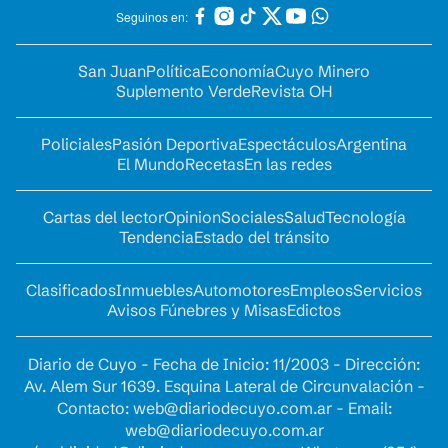
Seguinos en:
San Juan
Política
Economía
Cuyo Minero
Suplemento Verde
Revista OH
Policiales
Pasión Deportiva
Espectáculos
Argentina
El Mundo
Recetas
En las redes
Cartas del lector
Opinion
Sociales
Salud
Tecnología
Tendencia
Estado del tránsito
Clasificados
Inmuebles
Automotores
Empleos
Servicios
Avisos Fúnebres y Misas
Edictos
Diario de Cuyo - Fecha de Inicio: 11/2003 - Dirección:
Av. Alem Sur 1639. Esquina Lateral de Circunvalación -
Contacto:
web@diariodecuyo.com.ar
- Email:
web@diariodecuyo.com.ar