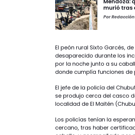
Mendoza: q
murió tras
Por
Redacción 
El peón rural Sixto Garcés, 
desaparecido durante los inc
por la noche junto a su cabal
donde cumplía funciones de 
El jefe de la policía del Chub
se produjo cerca del casco de
localidad de El Maitén (Chubut
Los policías tenían la esper
cercano, tras haber certifi