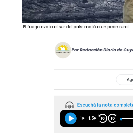
El fuego azota el sur del país: mató a un peón rural
Por
Redacción Diario de Cuy
Agr
Escuchá la nota complet
1
1.5
10
10