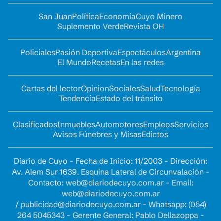
San Juan
Política
Economía
Cuyo Minero
Suplemento Verde
Revista OH
Policiales
Pasión Deportiva
Espectáculos
Argentina
El Mundo
Recetas
En las redes
Cartas del lector
Opinion
Sociales
Salud
Tecnología
Tendencia
Estado del tránsito
Clasificados
Inmuebles
Automotores
Empleos
Servicios
Avisos Fúnebres y Misas
Edictos
Diario de Cuyo - Fecha de Inicio: 11/2003 - Dirección:
Av. Alem Sur 1639. Esquina Lateral de Circunvalación -
Contacto:
web@diariodecuyo.com.ar
- Email:
web@diariodecuyo.com.ar
/
publicidad@diariodecuyo.com.ar
-
Whatsapp: (054)
264 5045343 - Gerente General: Pablo Dellazoppa -