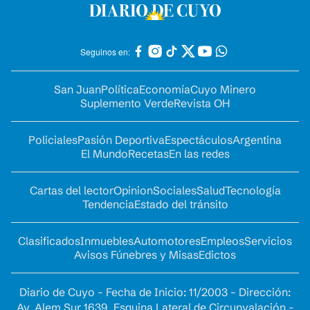
Seguinos en:
San Juan
Política
Economía
Cuyo Minero
Suplemento Verde
Revista OH
Policiales
Pasión Deportiva
Espectáculos
Argentina
El Mundo
Recetas
En las redes
Cartas del lector
Opinion
Sociales
Salud
Tecnología
Tendencia
Estado del tránsito
Clasificados
Inmuebles
Automotores
Empleos
Servicios
Avisos Fúnebres y Misas
Edictos
Diario de Cuyo - Fecha de Inicio: 11/2003 - Dirección:
Av. Alem Sur 1639. Esquina Lateral de Circunvalación -