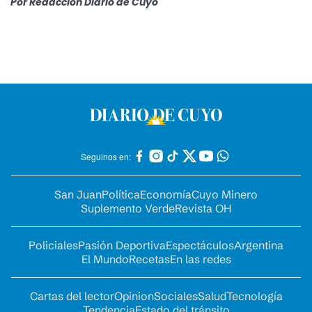
Por
Redacción Diario de Cuyo
Seguinos en:
San Juan
Política
Economía
Cuyo Minero
Suplemento Verde
Revista OH
Policiales
Pasión Deportiva
Espectáculos
Argentina
El Mundo
Recetas
En las redes
Cartas del lector
Opinion
Sociales
Salud
Tecnología
Tendencia
Estado del tránsito