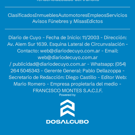
Clasificados
Inmuebles
Automotores
Empleos
Servicios
Avisos Fúnebres y Misas
Edictos
Diario de Cuyo - Fecha de Inicio: 11/2003 - Dirección:
Av. Alem Sur 1639. Esquina Lateral de Circunvalación -
Contacto:
web@diariodecuyo.com.ar
- Email:
web@diariodecuyo.com.ar
/
publicidad@diariodecuyo.com.ar
-
Whatsapp: (054)
264 5045343 - Gerente General: Pablo Dellazoppa -
Secretario de Redacción: Diego Castillo - Editor Web:
Mario Romero - Empresa propietaria del medio -
FRANCISCO MONTES S.A.C.I.F.