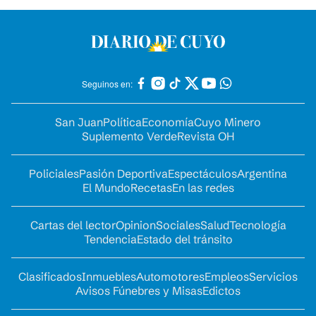
Seguinos en:
San Juan
Política
Economía
Cuyo Minero
Suplemento Verde
Revista OH
Policiales
Pasión Deportiva
Espectáculos
Argentina
El Mundo
Recetas
En las redes
Cartas del lector
Opinion
Sociales
Salud
Tecnología
Tendencia
Estado del tránsito
Clasificados
Inmuebles
Automotores
Empleos
Servicios
Avisos Fúnebres y Misas
Edictos