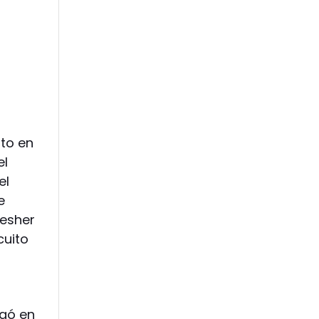
ito en
el
el
e
resher
cuito
egó en