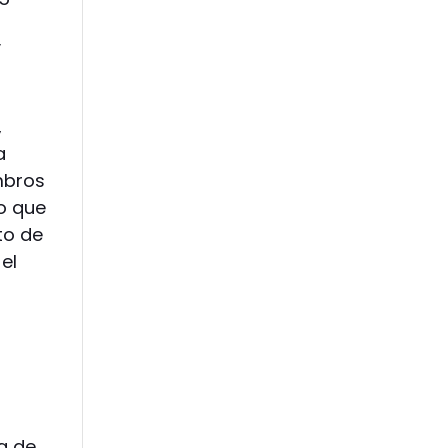
y
,
a
mbros
o que
to de
el
a de