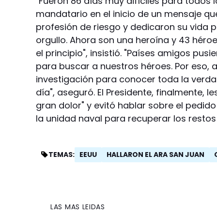
"Fueron 86 días muy difíciles para todos lo
mandatario en el inicio de un mensaje qu
profesión de riesgo y dedicaron su vida 
orgullo. Ahora son una heroína y 43 héro
el principio", insistió. "Países amigos pus
para buscar a nuestros héroes. Por eso, a
investigación para conocer toda la verd
día", aseguró. El Presidente, finalmente, l
gran dolor" y evitó hablar sobre el pedid
la unidad naval para recuperar los restos
EEUU
HALLARON EL ARA SAN JUAN
TEMAS:
LAS MAS LEIDAS