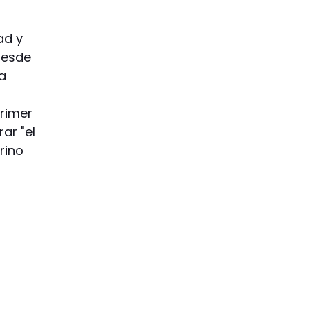
ad y
desde
na
rimer
ar "el
rino