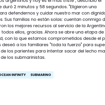
s argentinos y hoy es el más triste", describió el
e duró 2 minutos y 58 segundos. "Eligieron una
para defendernos y cuidar nuestro mar con dignid
es. Sus familias no están solas: cuentan conmigo 
ieron los mejores recursos al servicio de la Argenti
 todos ellos, gracias. Ahora se abre una etapa de
ad, con la que estamos comprometidos desde el p
es deseó a los familiares "toda la fuerza" para super
o de los parientes para intentar sacar del lecho ma
 de los submarinistas.
OCEAN INFINITY
SUBMARINO