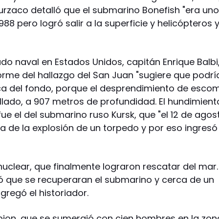
 Burzaco detalló que el submarino Bonefish "era uno
8 pero logró salir a la superficie y helicópteros 
do naval en Estados Unidos, capitán Enrique Balbi
orme del hallazgo del San Juan "sugiere que podrí
a del fondo, porque el desprendimiento de esco
lado, a 907 metros de profundidad. El hundimient
e el del submarino ruso Kursk, que "el 12 de agos
 de la explosión de un torpedo y por eso ingresó 
nuclear, que finalmente lograron rescatar del mar.
ó que se recuperaran el submarino y cerca de un
gregó el historiador.
pion, que se sumergió con cien hombres en la zon