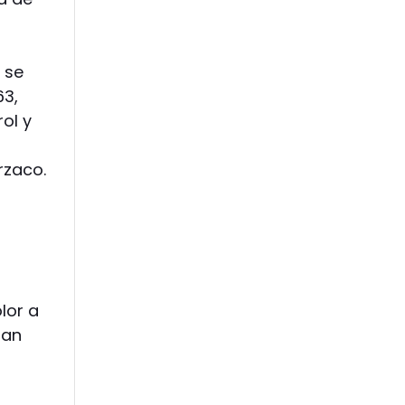
 se
63,
ol y
rzaco.
lor a
San