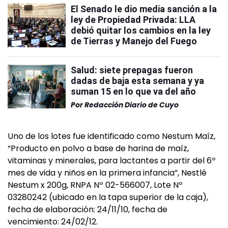
El Senado le dio media sanción a la
ley de Propiedad Privada: LLA
debió quitar los cambios en la ley
de Tierras y Manejo del Fuego
Salud: siete prepagas fueron
dadas de baja esta semana y ya
suman 15 en lo que va del año
Por
Redacción Diario de Cuyo
Uno de los lotes fue identificado como Nestum Maíz,
“Producto en polvo a base de harina de maíz,
vitaminas y minerales, para lactantes a partir del 6º
mes de vida y niños en la primera infancia”, Nestlé
Nestum x 200g, RNPA Nº 02-566007, Lote Nº
03280242 (ubicado en la tapa superior de la caja),
fecha de elaboración: 24/11/10, fecha de
vencimiento: 24/02/12.