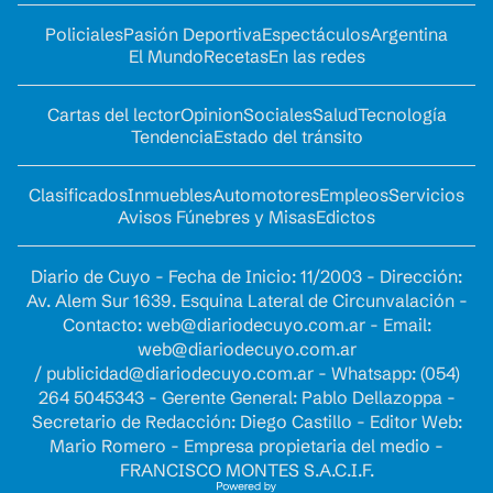
Policiales
Pasión Deportiva
Espectáculos
Argentina
El Mundo
Recetas
En las redes
Cartas del lector
Opinion
Sociales
Salud
Tecnología
Tendencia
Estado del tránsito
Clasificados
Inmuebles
Automotores
Empleos
Servicios
Avisos Fúnebres y Misas
Edictos
Diario de Cuyo - Fecha de Inicio: 11/2003 - Dirección:
Av. Alem Sur 1639. Esquina Lateral de Circunvalación -
Contacto:
web@diariodecuyo.com.ar
- Email:
web@diariodecuyo.com.ar
/
publicidad@diariodecuyo.com.ar
-
Whatsapp: (054)
264 5045343 - Gerente General: Pablo Dellazoppa -
Secretario de Redacción: Diego Castillo - Editor Web:
Mario Romero - Empresa propietaria del medio -
FRANCISCO MONTES S.A.C.I.F.