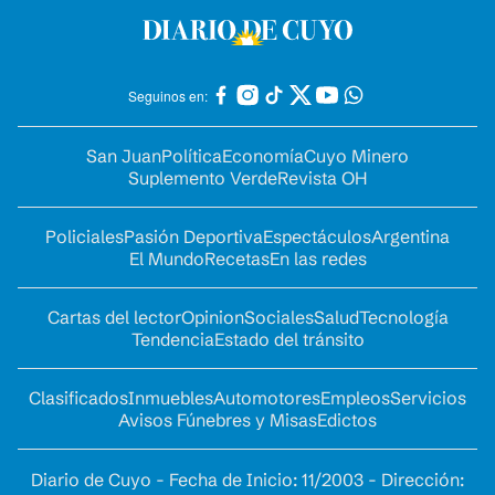
Seguinos en:
San Juan
Política
Economía
Cuyo Minero
Suplemento Verde
Revista OH
Policiales
Pasión Deportiva
Espectáculos
Argentina
El Mundo
Recetas
En las redes
Cartas del lector
Opinion
Sociales
Salud
Tecnología
Tendencia
Estado del tránsito
Clasificados
Inmuebles
Automotores
Empleos
Servicios
Avisos Fúnebres y Misas
Edictos
Diario de Cuyo - Fecha de Inicio: 11/2003 - Dirección: