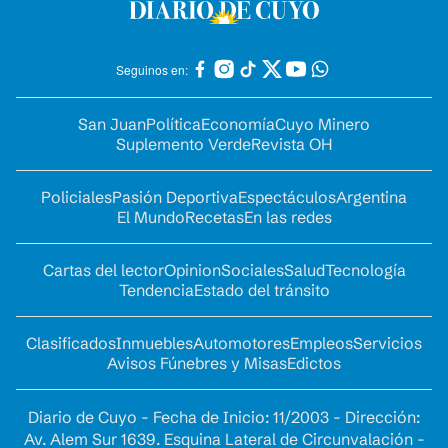
Seguinos en:
San Juan
Política
Economía
Cuyo Minero
Suplemento Verde
Revista OH
Policiales
Pasión Deportiva
Espectáculos
Argentina
El Mundo
Recetas
En las redes
Cartas del lector
Opinion
Sociales
Salud
Tecnología
Tendencia
Estado del tránsito
Clasificados
Inmuebles
Automotores
Empleos
Servicios
Avisos Fúnebres y Misas
Edictos
Diario de Cuyo - Fecha de Inicio: 11/2003 - Dirección:
Av. Alem Sur 1639. Esquina Lateral de Circunvalación -