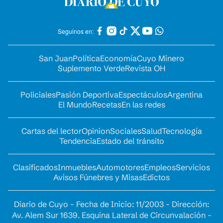
Seguinos en:
San Juan
Política
Economía
Cuyo Minero
Suplemento Verde
Revista OH
Policiales
Pasión Deportiva
Espectáculos
Argentina
El Mundo
Recetas
En las redes
Cartas del lector
Opinion
Sociales
Salud
Tecnología
Tendencia
Estado del tránsito
Clasificados
Inmuebles
Automotores
Empleos
Servicios
Avisos Fúnebres y Misas
Edictos
Diario de Cuyo - Fecha de Inicio: 11/2003 - Dirección:
Av. Alem Sur 1639. Esquina Lateral de Circunvalación -