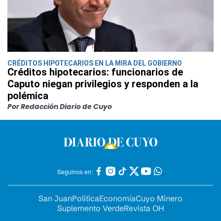
CRÉDITOS HIPOTECARIOS EN LA MIRA DEL GOBIERNO
Créditos hipotecarios: funcionarios de
Caputo niegan privilegios y responden a la
polémica
Por Redacción Diario de Cuyo
Seguinos en:
San Juan
Política
Economía
Cuyo Minero
Suplemento Verde
Revista OH