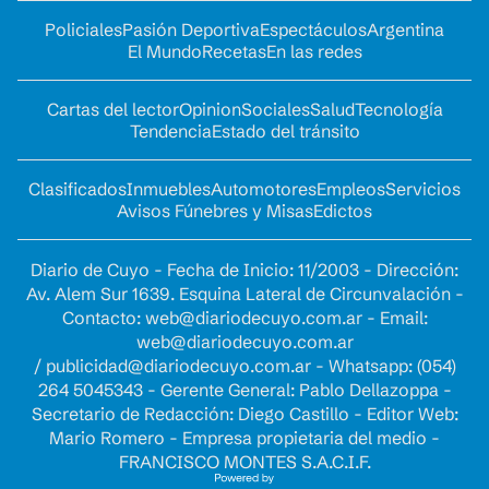
Policiales
Pasión Deportiva
Espectáculos
Argentina
El Mundo
Recetas
En las redes
Cartas del lector
Opinion
Sociales
Salud
Tecnología
Tendencia
Estado del tránsito
Clasificados
Inmuebles
Automotores
Empleos
Servicios
Avisos Fúnebres y Misas
Edictos
Diario de Cuyo - Fecha de Inicio: 11/2003 - Dirección:
Av. Alem Sur 1639. Esquina Lateral de Circunvalación -
Contacto:
web@diariodecuyo.com.ar
- Email:
web@diariodecuyo.com.ar
/
publicidad@diariodecuyo.com.ar
-
Whatsapp: (054)
264 5045343 - Gerente General: Pablo Dellazoppa -
Secretario de Redacción: Diego Castillo - Editor Web:
Mario Romero - Empresa propietaria del medio -
FRANCISCO MONTES S.A.C.I.F.