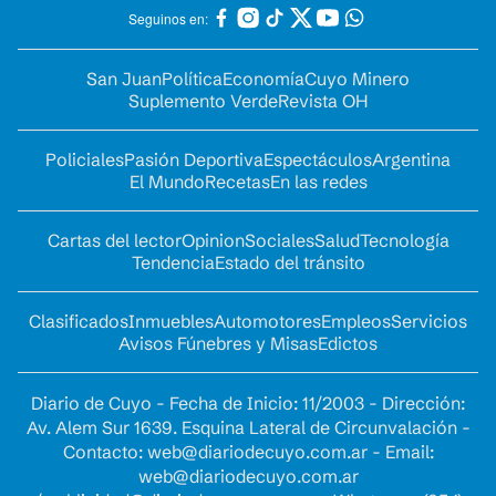
Seguinos en:
San Juan
Política
Economía
Cuyo Minero
Suplemento Verde
Revista OH
Policiales
Pasión Deportiva
Espectáculos
Argentina
El Mundo
Recetas
En las redes
Cartas del lector
Opinion
Sociales
Salud
Tecnología
Tendencia
Estado del tránsito
Clasificados
Inmuebles
Automotores
Empleos
Servicios
Avisos Fúnebres y Misas
Edictos
Diario de Cuyo - Fecha de Inicio: 11/2003 - Dirección:
Av. Alem Sur 1639. Esquina Lateral de Circunvalación -
Contacto:
web@diariodecuyo.com.ar
- Email:
web@diariodecuyo.com.ar