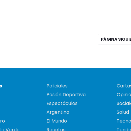
PÁGINA SIGU
s
Policiales
Cartas
Pasión Deportiva
Opini
Espectáculos
Social
Argentina
Salud
ro
El Mundo
Tecno
to Verde
Recetas
Tende