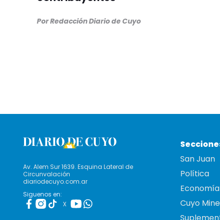
Por Redacción Diario de Cuyo
Seccione
San Juan
Av. Alem Sur 1639. Esquina Lateral de
Política
Circunvalación
diariodecuyo.com.ar
Economía
Siguenos en:
Cuyo Mine
X
Suplemen