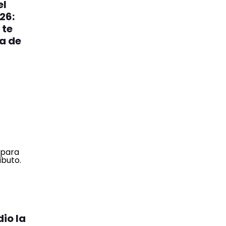
el
26:
 te
a de
io la