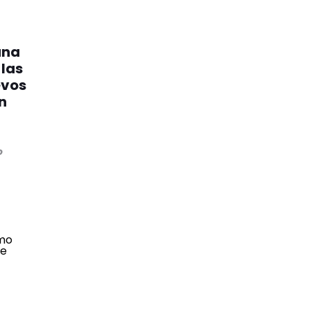
una
 las
evos
n
o