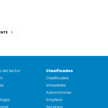
IENTE
 del lector
Clasificados
on
Clasificados
es
Inmuebles
Automotores
logía
Empleos
ncia
Servicios