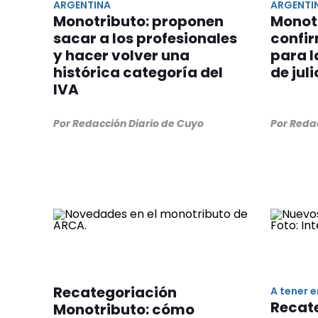
ARGENTINA
ARGENTI
Monotributo: proponen
Monot
sacar a los profesionales
confir
y hacer volver una
para l
histórica categoría del
de juli
IVA
Por Redacción Diario de Cuyo
Por Reda
Recategoriación
A tener 
Recat
Monotributo: cómo