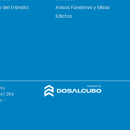
 del tránsito
Avisos Fúnebres y Misas
Edictos
to:
54) 264
o -