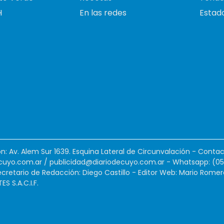
H
En las redes
Estado
ión: Av. Alem Sur 1639. Esquina Lateral de Circunvalación - Contac
cuyo.com.ar
/
publicidad@diariodecuyo.com.ar
-
Whatsapp: (0
cretario de Redacción: Diego Castillo - Editor Web: Mario Romer
 S.A.C.I.F.