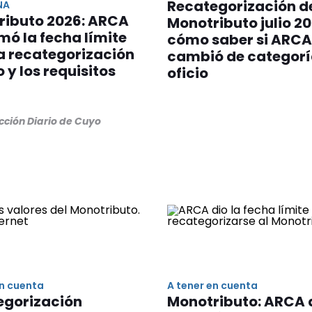
Recategorización d
NA
ributo 2026: ARCA
Monotributo julio 20
mó la fecha límite
cómo saber si ARCA
a recategorización
cambió de categorí
o y los requisitos
oficio
cción Diario de Cuyo
en cuenta
A tener en cuenta
egorización
Monotributo: ARCA d