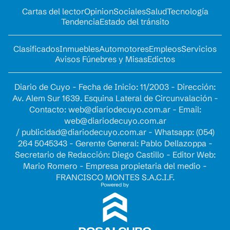
Cartas del lector
Opinion
Sociales
Salud
Tecnología
Tendencia
Estado del tránsito
Clasificados
Inmuebles
Automotores
Empleos
Servicios
Avisos Fúnebres y Misas
Edictos
Diario de Cuyo - Fecha de Inicio: 11/2003 - Dirección:
Av. Alem Sur 1639. Esquina Lateral de Circunvalación -
Contacto:
web@diariodecuyo.com.ar
- Email:
web@diariodecuyo.com.ar
/
publicidad@diariodecuyo.com.ar
-
Whatsapp: (054)
264 5045343 - Gerente General: Pablo Dellazoppa -
Secretario de Redacción: Diego Castillo - Editor Web:
Mario Romero - Empresa propietaria del medio -
FRANCISCO MONTES S.A.C.I.F.