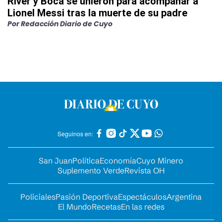
River y Boca se unieron para acompañar a
Lionel Messi tras la muerte de su padre
Por
Redacción Diario de Cuyo
Seguinos en:
San Juan
Política
Economía
Cuyo Minero
Suplemento Verde
Revista OH
Policiales
Pasión Deportiva
Espectáculos
Argentina
El Mundo
Recetas
En las redes