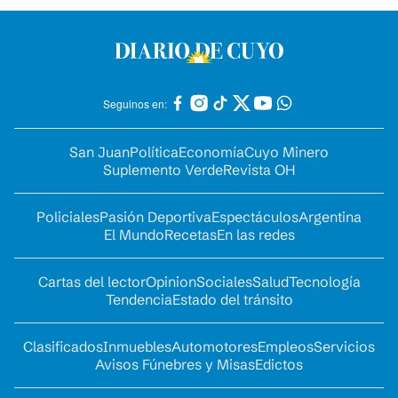
Seguinos en:
San Juan
Política
Economía
Cuyo Minero
Suplemento Verde
Revista OH
Policiales
Pasión Deportiva
Espectáculos
Argentina
El Mundo
Recetas
En las redes
Cartas del lector
Opinion
Sociales
Salud
Tecnología
Tendencia
Estado del tránsito
Clasificados
Inmuebles
Automotores
Empleos
Servicios
Avisos Fúnebres y Misas
Edictos