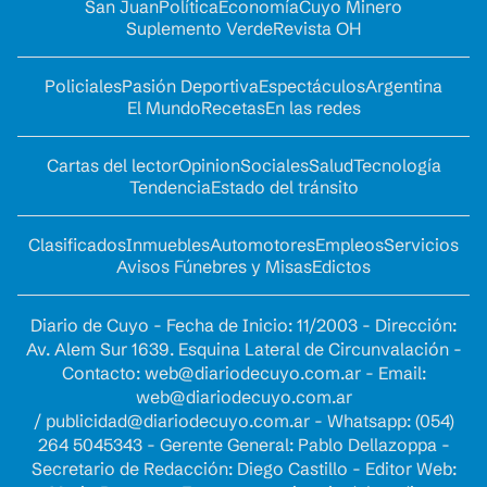
San Juan
Política
Economía
Cuyo Minero
Suplemento Verde
Revista OH
Policiales
Pasión Deportiva
Espectáculos
Argentina
El Mundo
Recetas
En las redes
Cartas del lector
Opinion
Sociales
Salud
Tecnología
Tendencia
Estado del tránsito
Clasificados
Inmuebles
Automotores
Empleos
Servicios
Avisos Fúnebres y Misas
Edictos
Diario de Cuyo - Fecha de Inicio: 11/2003 - Dirección:
Av. Alem Sur 1639. Esquina Lateral de Circunvalación -
Contacto:
web@diariodecuyo.com.ar
- Email:
web@diariodecuyo.com.ar
/
publicidad@diariodecuyo.com.ar
-
Whatsapp: (054)
264 5045343 - Gerente General: Pablo Dellazoppa -
Secretario de Redacción: Diego Castillo - Editor Web: