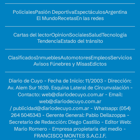
Policiales
Pasión Deportiva
Espectáculos
Argentina
El Mundo
Recetas
En las redes
Cartas del lector
Opinion
Sociales
Salud
Tecnología
Tendencia
Estado del tránsito
Clasificados
Inmuebles
Automotores
Empleos
Servicios
Avisos Fúnebres y Misas
Edictos
Diario de Cuyo - Fecha de Inicio: 11/2003 - Dirección:
Av. Alem Sur 1639. Esquina Lateral de Circunvalación -
Contacto:
web@diariodecuyo.com.ar
- Email:
web@diariodecuyo.com.ar
/
publicidad@diariodecuyo.com.ar
-
Whatsapp: (054)
264 5045343 - Gerente General: Pablo Dellazoppa -
Secretario de Redacción: Diego Castillo - Editor Web:
Mario Romero - Empresa propietaria del medio -
FRANCISCO MONTES S.A.C.I.F.